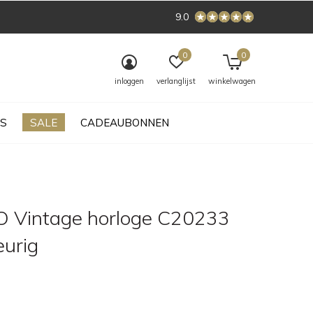
9.0
0
0
inloggen
verlanglijst
winkelwagen
S
SALE
CADEAUBONNEN
Vintage horloge C20233
eurig