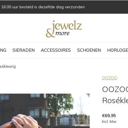
16.00 uur besteld is dezelfde dag verzonden
ING
SIERADEN
ACCESSOIRES
SCHOENEN
HORLOGE
ékleurig
OOZOO
OOZOO 
Rosékl
€69,95
Incl. btw