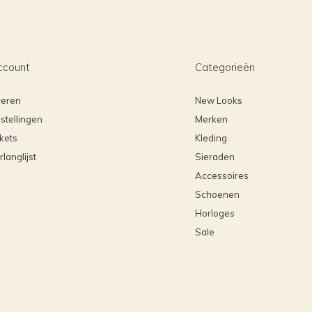
ccount
Categorieën
reren
New Looks
stellingen
Merken
ckets
Kleding
rlanglijst
Sieraden
Accessoires
Schoenen
Horloges
Sale