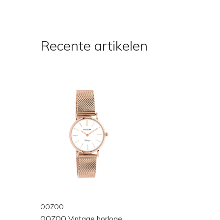
Recente artikelen
OOZOO
OOZOO Vintage horloge