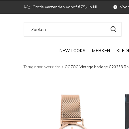
Gratis verzenden vanaf €75,- in NL
Voor 
NEW LOOKS
MERKEN
KLED
Terug naar overzicht
OOZOO Vintage horloge C20233 Ros