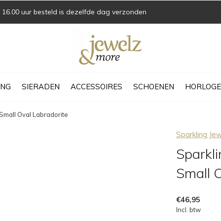
16.00 uur besteld is dezelfde dag verzonden
ING
SIERADEN
ACCESSOIRES
SCHOENEN
HORLOGE
Small Oval Labradorite
Sparkling Je
Sparkli
Small 
€46,95
Incl. btw