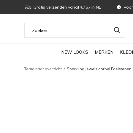
Gratis verzenden vanaf €75,- in NL
Voor 
NEW LOOKS
MERKEN
KLED
Terug naar overzicht
Sparkling Jewels oorbel Edelstenen 