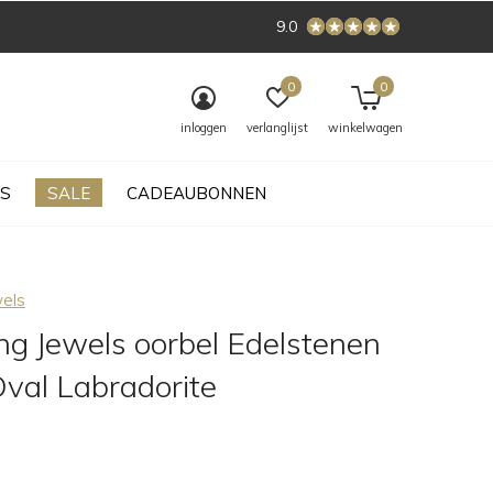
9.0
0
0
inloggen
verlanglijst
winkelwagen
S
SALE
CADEAUBONNEN
wels
ng Jewels oorbel Edelstenen
Oval Labradorite