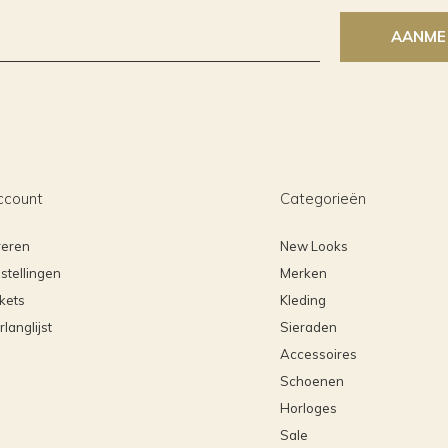
AANME
ccount
Categorieën
reren
New Looks
stellingen
Merken
ckets
Kleding
rlanglijst
Sieraden
Accessoires
Schoenen
Horloges
Sale