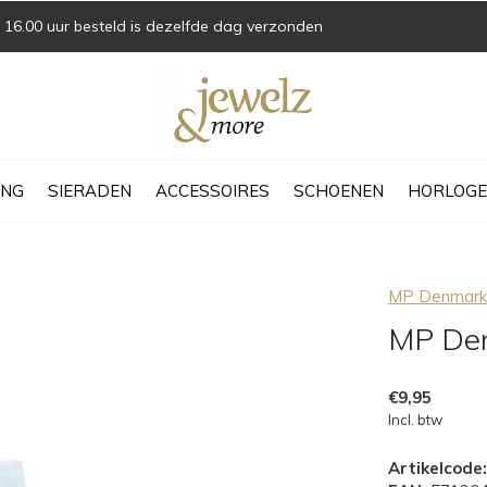
16.00 uur besteld is dezelfde dag verzonden
ING
SIERADEN
ACCESSOIRES
SCHOENEN
HORLOGE
MP Denmark
MP Den
€9,95
Incl. btw
Artikelcode: