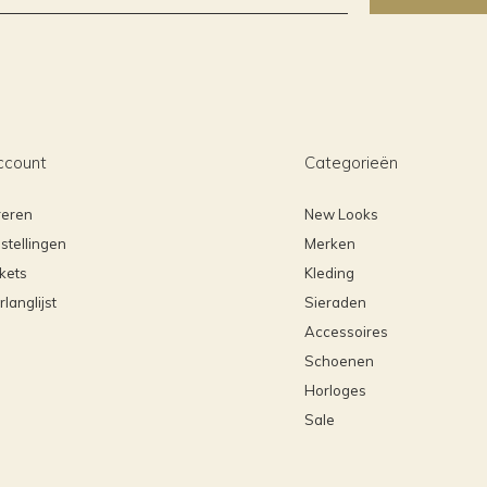
ccount
Categorieën
reren
New Looks
stellingen
Merken
ckets
Kleding
rlanglijst
Sieraden
Accessoires
Schoenen
Horloges
Sale