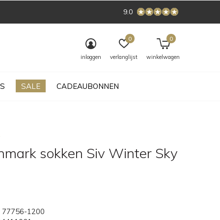
9.0
0
0
inloggen
verlanglijst
winkelwagen
S
SALE
CADEAUBONNEN
mark sokken Siv Winter Sky
77756-1200