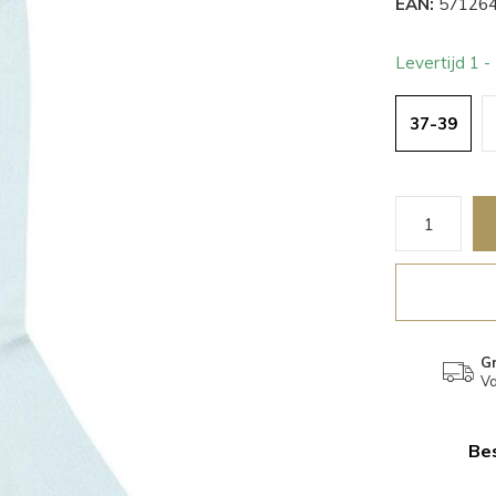
EAN:
571264
Levertijd 1 
37-39
Gr
Va
Bes