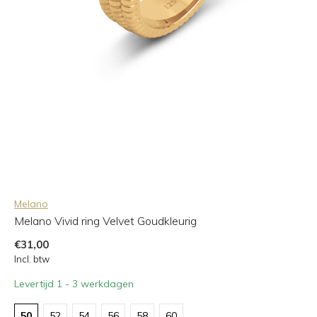
Melano
Melano Vivid ring Velvet Goudkleurig
€31,00
Incl. btw
Levertijd 1 - 3 werkdagen
50
52
54
56
58
60