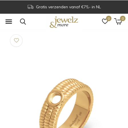
Gratis verzenden vanaf €75,- in NL
0
0