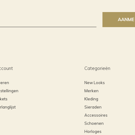
AANME
ccount
Categorieën
reren
New Looks
stellingen
Merken
ckets
Kleding
rlanglijst
Sieraden
Accessoires
Schoenen
Horloges