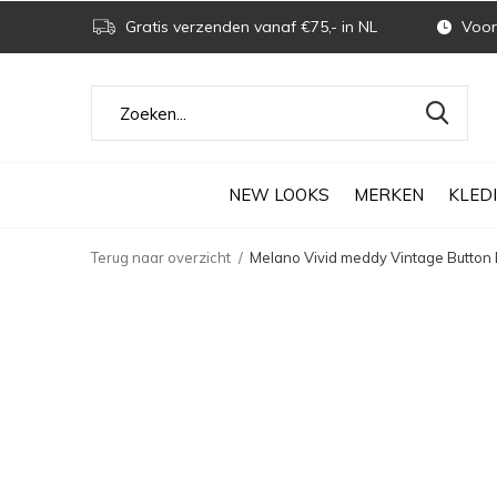
Gratis verzenden vanaf €75,- in NL
Voor 
NEW LOOKS
MERKEN
KLED
Terug naar overzicht
Melano Vivid meddy Vintage Button 