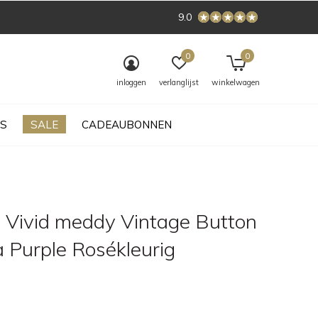
9.0
0
0
inloggen
verlanglijst
winkelwagen
S
SALE
CADEAUBONNEN
 Vivid meddy Vintage Button
 Purple Rosékleurig