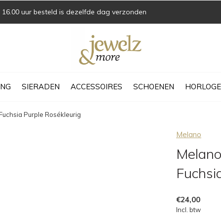
16.00 uur besteld is dezelfde dag verzonden
ING
SIERADEN
ACCESSOIRES
SCHOENEN
HORLOGE
Fuchsia Purple Rosékleurig
Melano
Melano
Fuchsia
€24,00
Incl. btw