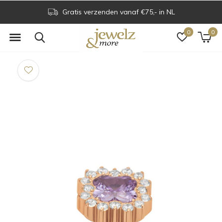
Gratis verzenden vanaf €75,- in NL
0
0