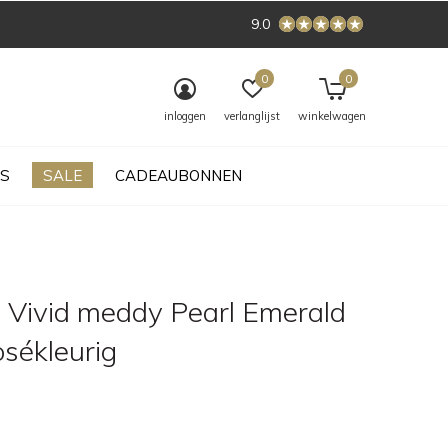
9.0
0
0
inloggen
verlanglijst
winkelwagen
S
SALE
CADEAUBONNEN
 Vivid meddy Pearl Emerald
sékleurig