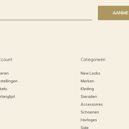
AANME
ccount
Categorieën
reren
New Looks
stellingen
Merken
ckets
Kleding
rlanglijst
Sieraden
Accessoires
Schoenen
Horloges
Sale