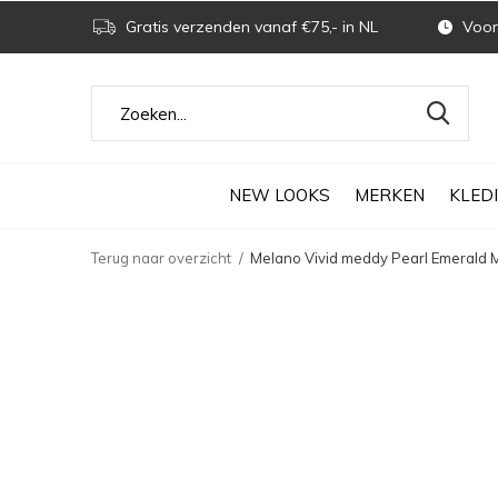
Gratis verzenden vanaf €75,- in NL
Voor 
NEW LOOKS
MERKEN
KLED
Terug naar overzicht
Melano Vivid meddy Pearl Emerald 