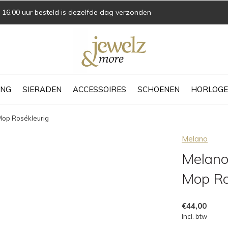
16.00 uur besteld is dezelfde dag verzonden
ING
SIERADEN
ACCESSOIRES
SCHOENEN
HORLOGE
Mop Rosékleurig
Melano
Melano
Mop Ro
€44,00
Incl. btw