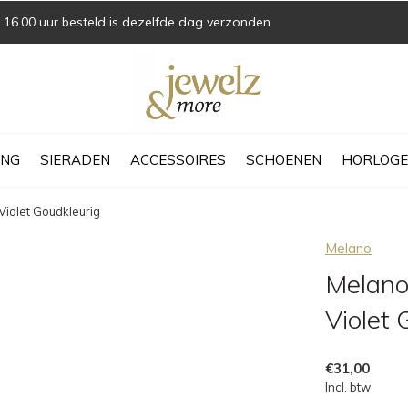
16.00 uur besteld is dezelfde dag verzonden
ING
SIERADEN
ACCESSOIRES
SCHOENEN
HORLOGE
Violet Goudkleurig
Melano
Melano
Violet 
€31,00
Incl. btw