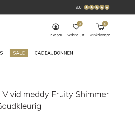
9.0
0
0
inloggen
verlanglijst
winkelwagen
S
SALE
CADEAUBONNEN
 Vivid meddy Fruity Shimmer
Goudkleurig