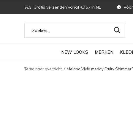
Gratis verzenden vanaf €75,- in NL
Voor 
NEW LOOKS
MERKEN
KLED
Terug naar overzicht
Melano Vivid meddy Fruity Shimmer 