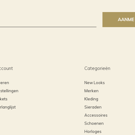
AANME
ccount
Categorieën
reren
New Looks
stellingen
Merken
ckets
Kleding
rlanglijst
Sieraden
Accessoires
Schoenen
Horloges