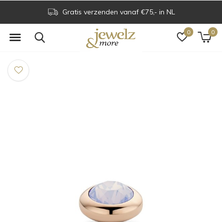
Gratis verzenden vanaf €75,- in NL
0
0