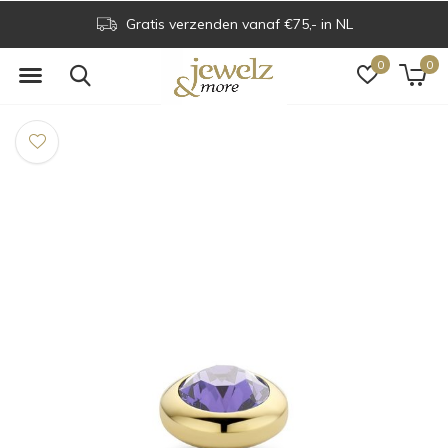
Gratis verzenden vanaf €75,- in NL
0
0