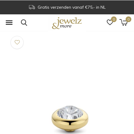
Gratis verzenden vanaf €75,- in NL
0
0