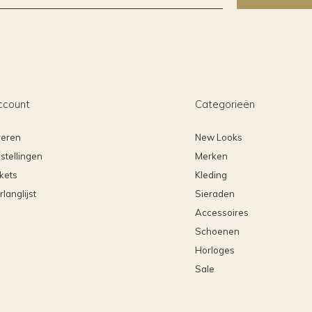
ccount
Categorieën
reren
New Looks
stellingen
Merken
ckets
Kleding
rlanglijst
Sieraden
Accessoires
Schoenen
Horloges
Sale