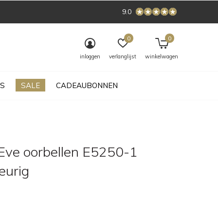
9.0
0
0
inloggen
verlanglijst
winkelwagen
S
SALE
CADEAUBONNEN
Eve oorbellen E5250-1
leurig