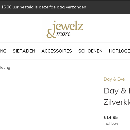
16.00 uur besteld is dezelfde dag verzonden
ING
SIERADEN
ACCESSOIRES
SCHOENEN
HORLOGE
leurig
Day & Eve
Day & 
Zilverk
€14,95
Incl. btw