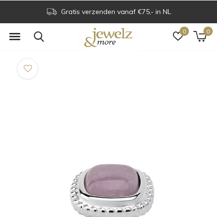
Gratis verzenden vanaf €75,- in NL
0
0