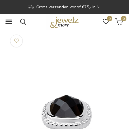
Gratis verzenden vanaf €75,- in NL
0
0