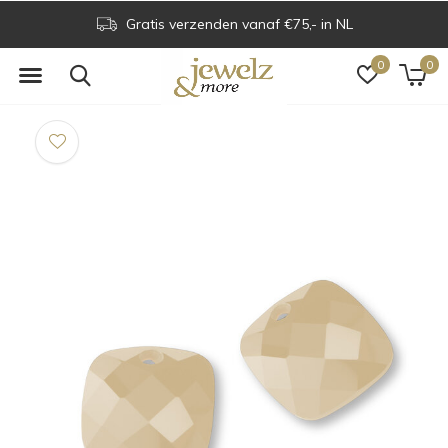
Gratis verzenden vanaf €75,- in NL
0
0