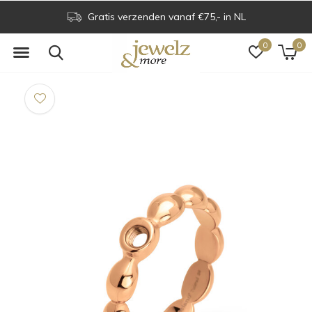
Gratis verzenden vanaf €75,- in NL
0
0