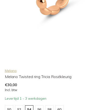
Melano
Melano Twisted ring Tricia Rosékleurig
€30,00
Incl. btw
Levertijd 1 - 3 werkdagen
50
52
54
56
58
60