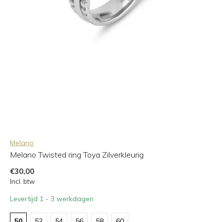
Melano
Melano Twisted ring Toya Zilverkleurig
€30,00
Incl. btw
Levertijd 1 - 3 werkdagen
50
52
54
56
58
60