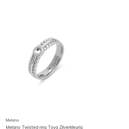
Melano
Melano Twisted ring Toya Zilverkleurig