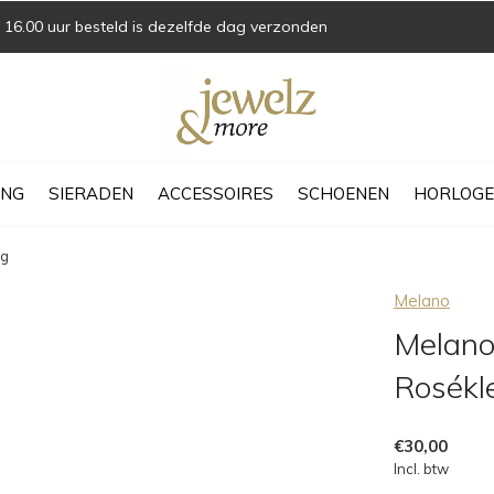
16.00 uur besteld is dezelfde dag verzonden
ING
SIERADEN
ACCESSOIRES
SCHOENEN
HORLOGE
ig
Melano
Melano
Rosékl
€30,00
Incl. btw