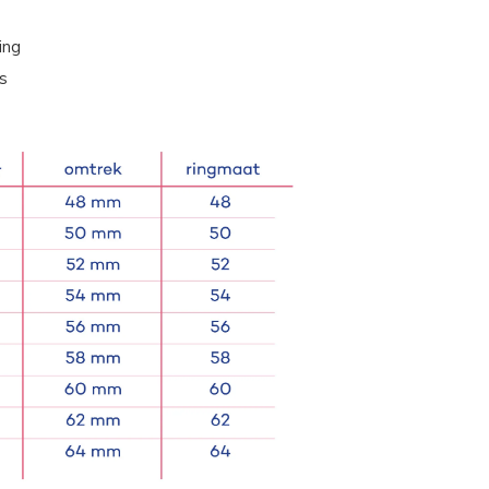
ing
s