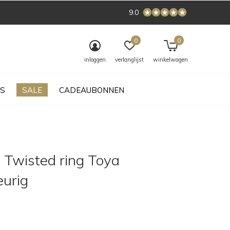
9.0
0
0
inloggen
verlanglijst
winkelwagen
S
SALE
CADEAUBONNEN
 Twisted ring Toya
eurig