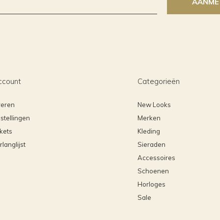
AANME
ccount
Categorieën
reren
New Looks
stellingen
Merken
ckets
Kleding
rlanglijst
Sieraden
Accessoires
Schoenen
Horloges
Sale