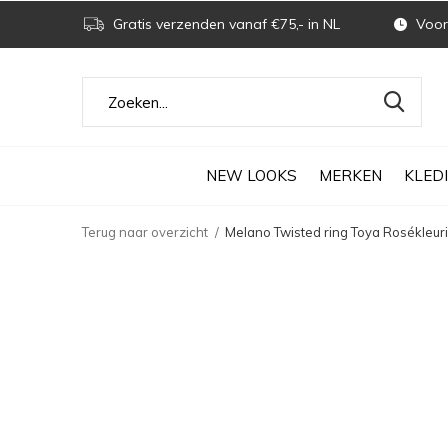
Gratis verzenden vanaf €75,- in NL
Voor 
NEW LOOKS
MERKEN
KLED
Terug naar overzicht
Melano Twisted ring Toya Rosékleur