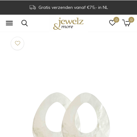
Gratis verzenden vanaf €75,- in NL
0
0