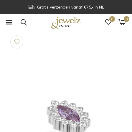
Gratis verzenden vanaf €75,- in NL
0
0