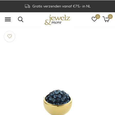
Gratis verzenden vanaf €75,- in NL
0
0