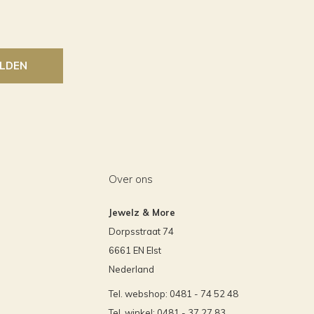
LDEN
Over ons
Jewelz & More
Dorpsstraat 74
6661 EN Elst
Nederland
Tel. webshop: 0481 - 74 52 48
Tel. winkel: 0481 - 37 27 83