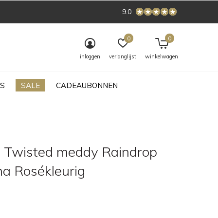
9.0
0
0
inloggen
verlanglijst
winkelwagen
S
SALE
CADEAUBONNEN
 Twisted meddy Raindrop
a Rosékleurig