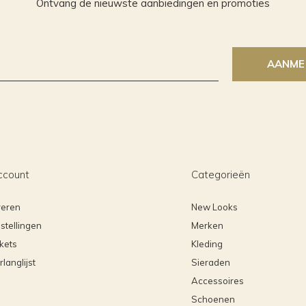
Ontvang de nieuwste aanbiedingen en promoties
AANME
ccount
Categorieën
reren
New Looks
stellingen
Merken
ckets
Kleding
rlanglijst
Sieraden
Accessoires
Schoenen