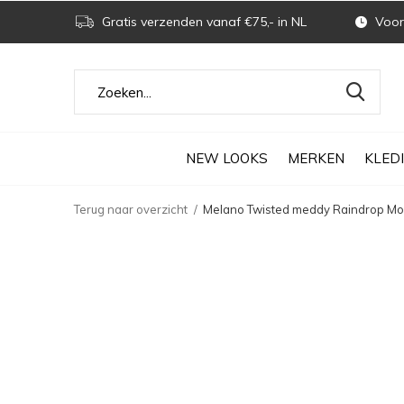
Gratis verzenden vanaf €75,- in NL
Voor 
NEW LOOKS
MERKEN
KLED
Terug naar overzicht
Melano Twisted meddy Raindrop Mo