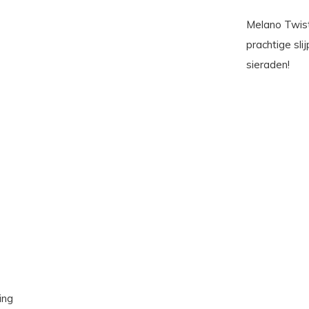
Melano Twis
prachtige sl
sieraden!
ing