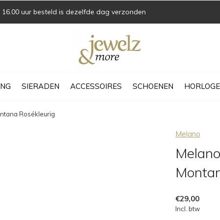
16.00 uur besteld is dezelfde dag verzonden
ING
SIERADEN
ACCESSOIRES
SCHOENEN
HORLOGE
ntana Rosékleurig
Melano
Melano
Montan
€29,00
Incl. btw