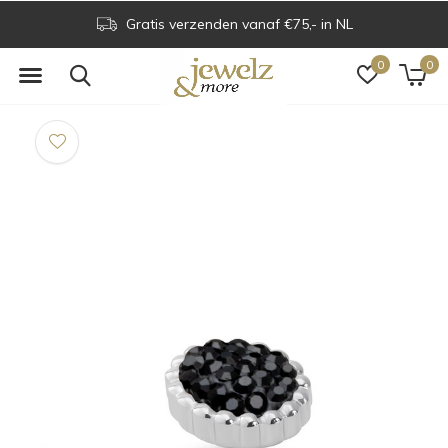
Gratis verzenden vanaf €75,- in NL
0
0