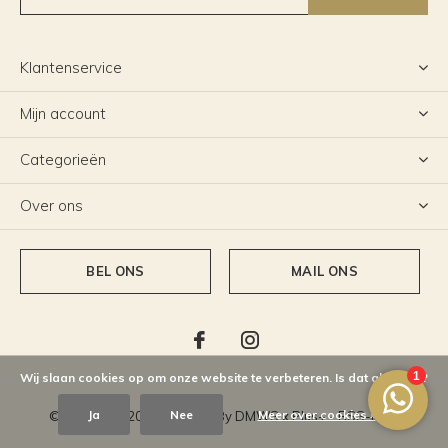
Klantenservice
Mijn account
Categorieën
Over ons
BEL ONS
MAIL ONS
Wij slaan cookies op om onze website te verbeteren. Is dat akkoord?
Ja
Nee
Meer over cookies »
© Copyright
2026
- Theme By
DMWS
x
Plus+
-
RSS-feed