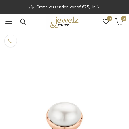
Gratis verzenden vanaf €75,- in NL
0
0