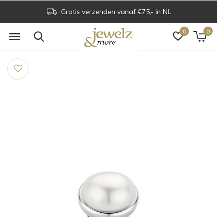
Gratis verzenden vanaf €75,- in NL
0
0