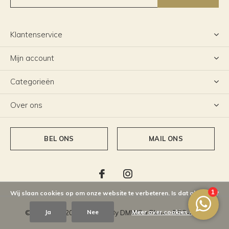
Klantenservice
Mijn account
Categorieën
Over ons
BEL ONS
MAIL ONS
Wij slaan cookies op om onze website te verbeteren. Is dat akkoord?
Ja
Nee
Meer over cookies »
© Copyright
2026
- Theme By
DMWS
x
Plus+
-
RSS-feed