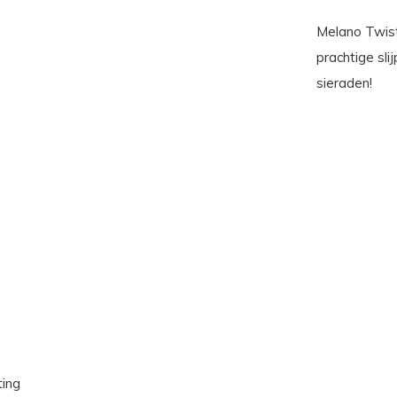
Melano Twist
prachtige sl
sieraden!
ting