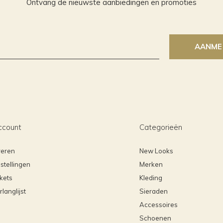
Ontvang de nieuwste aanbiedingen en promoties
AANME
ccount
Categorieën
reren
New Looks
stellingen
Merken
ckets
Kleding
rlanglijst
Sieraden
Accessoires
Schoenen