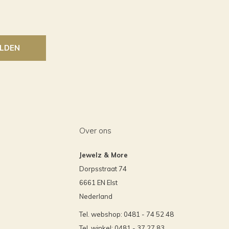
LDEN
Over ons
Jewelz & More
Dorpsstraat 74
6661 EN Elst
Nederland
Tel. webshop: 0481 - 74 52 48
Tel. winkel: 0481 - 37 27 83