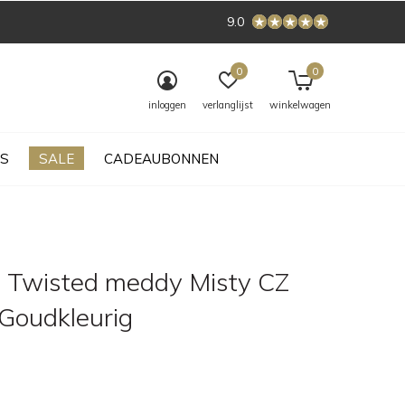
9.0
0
0
inloggen
verlanglijst
winkelwagen
S
SALE
CADEAUBONNEN
 Twisted meddy Misty CZ
 Goudkleurig