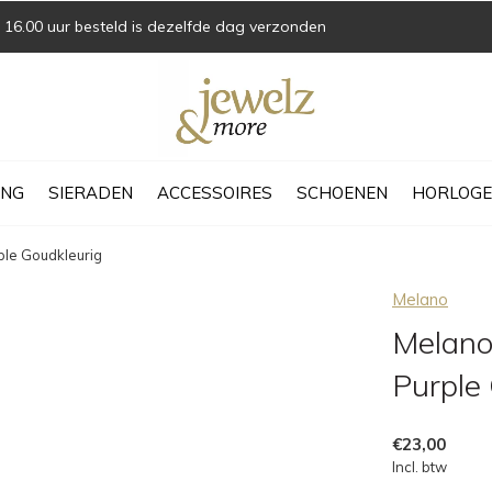
16.00 uur besteld is dezelfde dag verzonden
ING
SIERADEN
ACCESSOIRES
SCHOENEN
HORLOGE
ple Goudkleurig
Melano
Melano
Purple
€23,00
Incl. btw