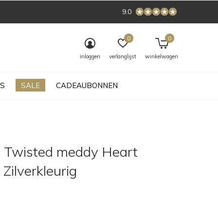
9.0
0
0
inloggen
verlanglijst
winkelwagen
S
SALE
CADEAUBONNEN
 Twisted meddy Heart
 Zilverkleurig