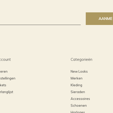
AANME
ccount
Categorieën
reren
New Looks
stellingen
Merken
ckets
Kleding
rlanglijst
Sieraden
Accessoires
Schoenen
Horloges