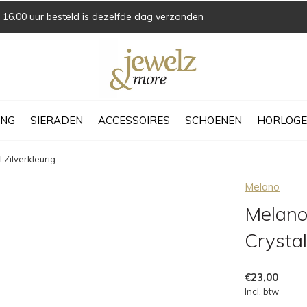
16.00 uur besteld is dezelfde dag verzonden
ING
SIERADEN
ACCESSOIRES
SCHOENEN
HORLOGE
Zilverkleurig
Melano
Melano
Crystal
€23,00
Incl. btw