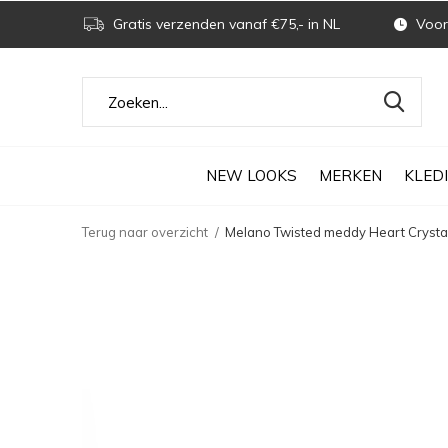
Gratis verzenden vanaf €75,- in NL
Voor 
NEW LOOKS
MERKEN
KLED
Terug naar overzicht
Melano Twisted meddy Heart Crystal 