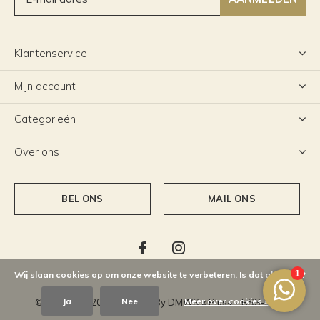
Klantenservice
Mijn account
Categorieën
Over ons
BEL ONS
MAIL ONS
Wij slaan cookies op om onze website te verbeteren. Is dat akkoord?
Ja
Nee
Meer over cookies »
© Copyright
2026
- Theme By
DMWS
x
Plus+
-
RSS-feed