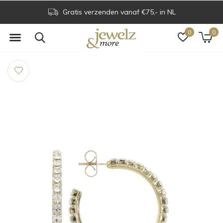
Gratis verzenden vanaf €75,- in NL
0
0