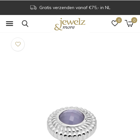
Gratis verzenden vanaf €75,- in NL
0
0