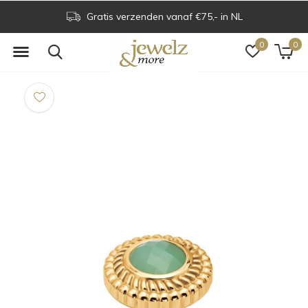
Gratis verzenden vanaf €75,- in NL
0
0