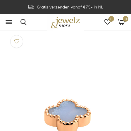
Gratis verzenden vanaf €75,- in NL
0
0