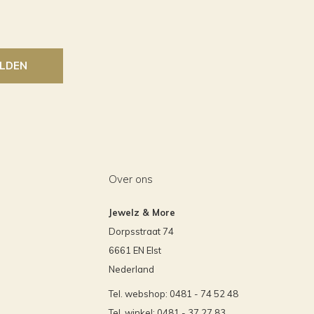
LDEN
Over ons
Jewelz & More
Dorpsstraat 74
6661 EN Elst
Nederland
Tel. webshop: 0481 - 74 52 48
Tel. winkel: 0481 - 37 27 83