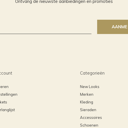
Ontvang de nieuwste aanbiedingen en promoties
AANME
ccount
Categorieën
reren
New Looks
stellingen
Merken
ckets
Kleding
rlanglijst
Sieraden
Accessoires
Schoenen