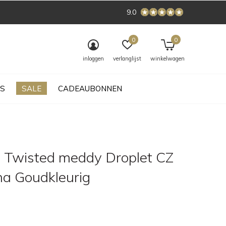
9.0
0
0
inloggen
verlanglijst
winkelwagen
S
SALE
CADEAUBONNEN
 Twisted meddy Droplet CZ
a Goudkleurig