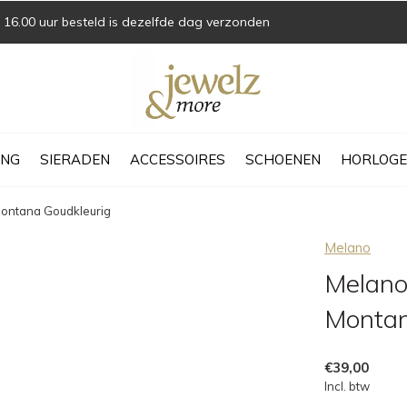
16.00 uur besteld is dezelfde dag verzonden
ING
SIERADEN
ACCESSOIRES
SCHOENEN
HORLOGE
Montana Goudkleurig
Melano
Melano
Montan
€39,00
Incl. btw