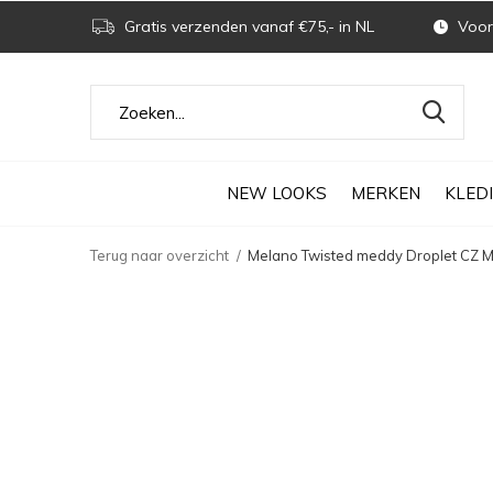
Gratis verzenden vanaf €75,- in NL
Voor 
NEW LOOKS
MERKEN
KLED
Terug naar overzicht
Melano Twisted meddy Droplet CZ 