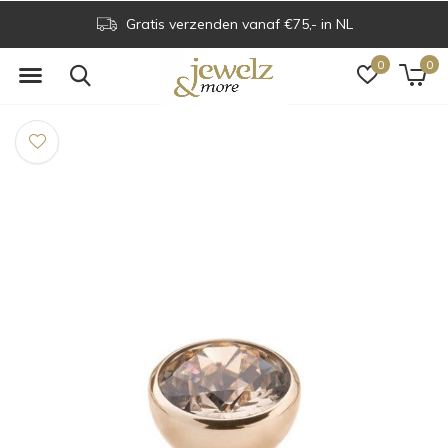
Gratis verzenden vanaf €75,- in NL
0
0