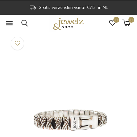
Gratis verzenden vanaf €75,- in NL
0
0