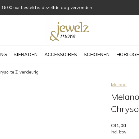
16.00 uur besteld is dezelfde dag verzonden
ING
SIERADEN
ACCESSOIRES
SCHOENEN
HORLOGE
ysolite Zilverkleurig
Melano
Melano
Chrysol
€31,00
Incl. btw