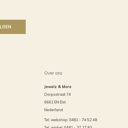
LDEN
Over ons
Jewelz & More
Dorpsstraat 74
6661 EN Elst
Nederland
Tel. webshop: 0481 - 74 52 48
Tel. winkel: 0481 - 37 27 83