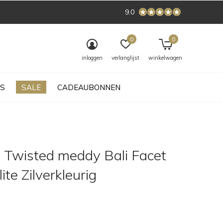
9.0
0
0
inloggen
verlanglijst
winkelwagen
S
SALE
CADEAUBONNEN
 Twisted meddy Bali Facet
ite Zilverkleurig