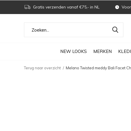
Gratis verzenden vanaf €75,- in NL
Voor 
NEW LOOKS
MERKEN
KLED
Terug naar overzicht
Melano Twisted meddy Bali Facet Chr