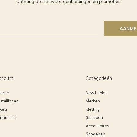
Ontvang de nieuwste aanbiedingen en promoties
AANME
ccount
Categorieën
reren
New Looks
stellingen
Merken
ckets
Kleding
rlanglijst
Sieraden
Accessoires
Schoenen