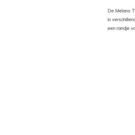
De Melano Twi
in verschille
een randje va