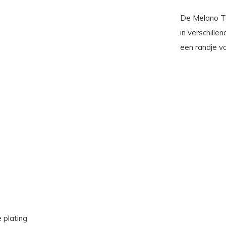
De Melano Twi
in verschille
een randje va
 plating