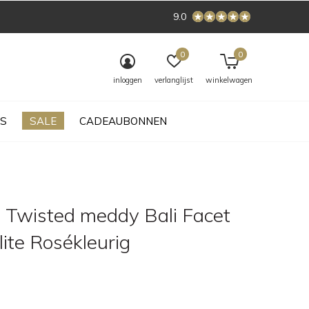
9.0
0
0
inloggen
verlanglijst
winkelwagen
S
SALE
CADEAUBONNEN
 Twisted meddy Bali Facet
ite Rosékleurig