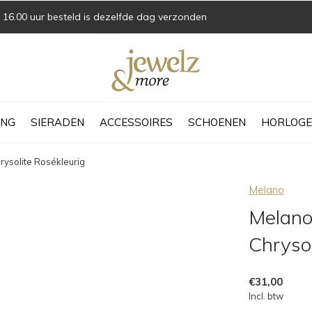
16.00 uur besteld is dezelfde dag verzonden
ING
SIERADEN
ACCESSOIRES
SCHOENEN
HORLOGE
rysolite Rosékleurig
Melano
Melano
Chrysol
€31,00
Incl. btw