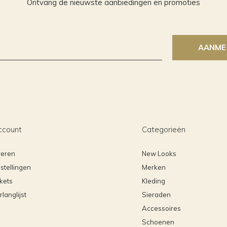
Ontvang de nieuwste aanbiedingen en promoties
AANME
ccount
Categorieën
reren
New Looks
stellingen
Merken
ckets
Kleding
rlanglijst
Sieraden
Accessoires
Schoenen