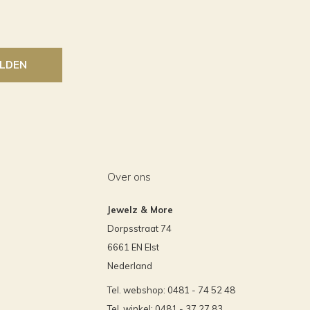
LDEN
Over ons
Jewelz & More
Dorpsstraat 74
6661 EN Elst
Nederland
Tel. webshop: 0481 - 74 52 48
Tel. winkel: 0481 - 37 27 83