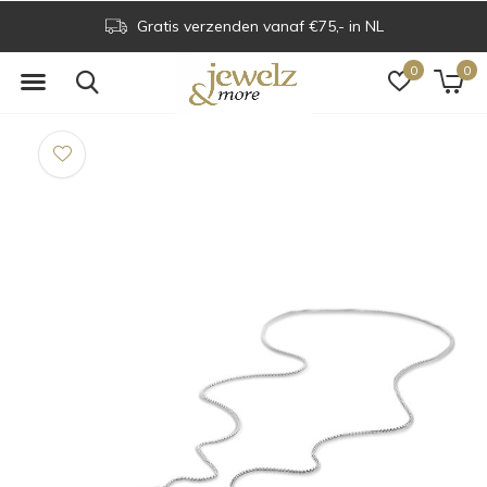
Gratis verzenden vanaf €75,- in NL
0
0