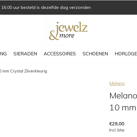
16.00 uur besteld is dezelfde dag verzonden
ING
SIERADEN
ACCESSOIRES
SCHOENEN
HORLOGE
 mm Crystal Zilverkleurig
Melano
Melano
10 mm C
€29,00
Incl. btw