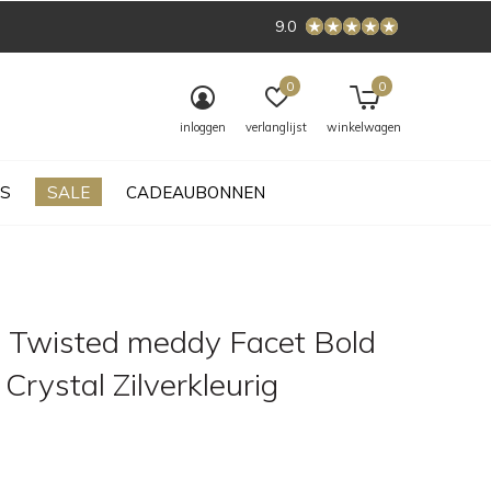
9.0
0
0
inloggen
verlanglijst
winkelwagen
S
SALE
CADEAUBONNEN
 Twisted meddy Facet Bold
rystal Zilverkleurig