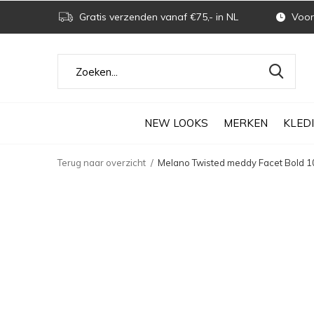
Gratis verzenden vanaf €75,- in NL
Voor 
NEW LOOKS
MERKEN
KLED
Terug naar overzicht
Melano Twisted meddy Facet Bold 10