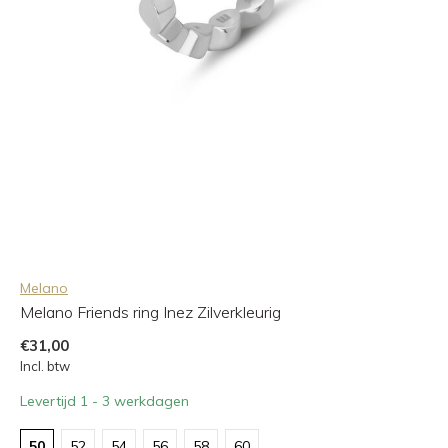
Melano
Melano Friends ring Inez Zilverkleurig
€31,00
Incl. btw
Levertijd 1 - 3 werkdagen
50
52
54
56
58
60