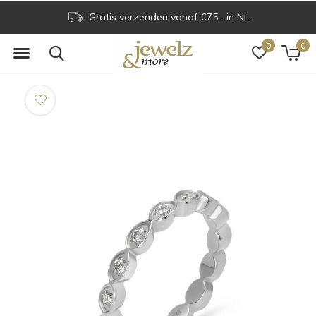
Gratis verzenden vanaf €75,- in NL
0
0