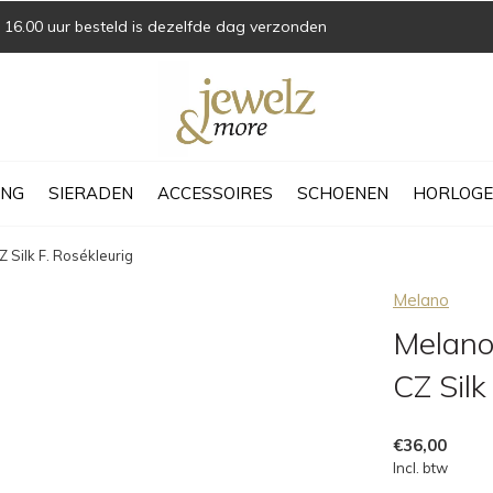
16.00 uur besteld is dezelfde dag verzonden
ING
SIERADEN
ACCESSOIRES
SCHOENEN
HORLOGE
Silk F. Rosékleurig
Melano
Melano
CZ Silk
€36,00
Incl. btw