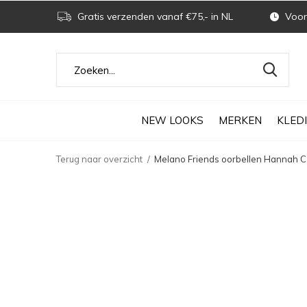
Gratis verzenden vanaf €75,- in NL
Voor 
NEW LOOKS
MERKEN
KLED
Terug naar overzicht
Melano Friends oorbellen Hannah CZ 