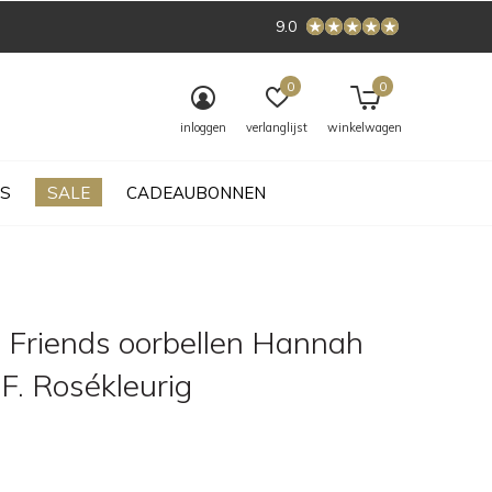
9.0
0
0
inloggen
verlanglijst
winkelwagen
S
SALE
CADEAUBONNEN
 Friends oorbellen Hannah
 F. Rosékleurig