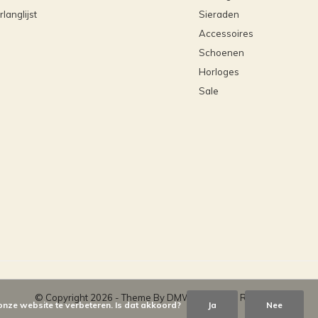
rlanglijst
Sieraden
Accessoires
Schoenen
Horloges
Sale
© Copyright
2026
- Theme By
DMWS
x
Plus+
-
RSS-feed
onze website te verbeteren. Is dat akkoord?
Ja
Nee