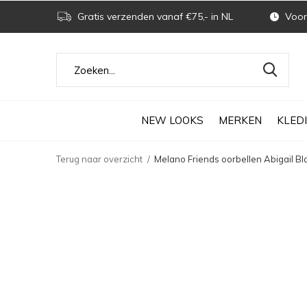
Gratis verzenden vanaf €75,- in NL
Voor 
NEW LOOKS
MERKEN
KLED
Terug naar overzicht
Melano Friends oorbellen Abigail Bl