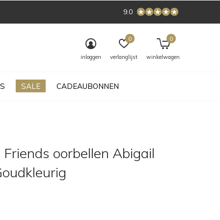
9.0
0
0
inloggen
verlanglijst
winkelwagen
S
SALE
CADEAUBONNEN
Friends oorbellen Abigail
Goudkleurig