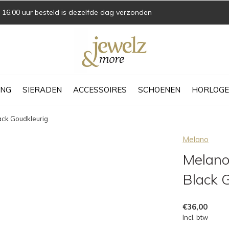
16.00 uur besteld is dezelfde dag verzonden
ING
SIERADEN
ACCESSOIRES
SCHOENEN
HORLOGE
ack Goudkleurig
Melano
Melano 
Black 
€36,00
Incl. btw