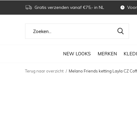
Gratis verzenden vanaf €75,- in NL
Voor 
NEW LOOKS
MERKEN
KLED
Terug naar overzicht
Melano Friends ketting Layla CZ Cof