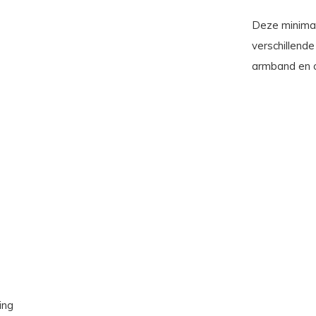
Deze minimali
verschillend
armband en o
ing