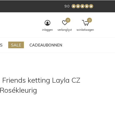
9.0
0
0
inloggen
verlanglijst
winkelwagen
S
SALE
CADEAUBONNEN
 Friends ketting Layla CZ
 Rosékleurig