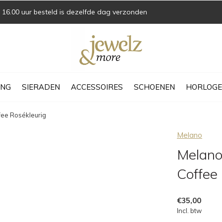
16.00 uur besteld is dezelfde dag verzonden
ING
SIERADEN
ACCESSOIRES
SCHOENEN
HORLOGE
fee Rosékleurig
Melano
Melano
Coffee
€35,00
Incl. btw