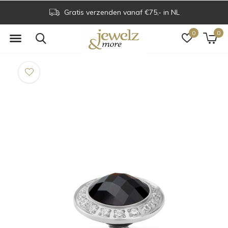
Gratis verzenden vanaf €75,- in NL
0
0