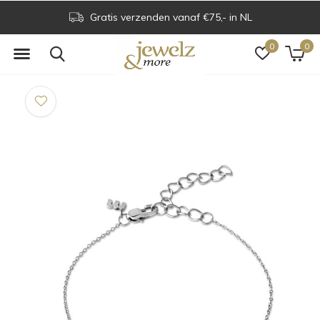
Gratis verzenden vanaf €75,- in NL
0
0