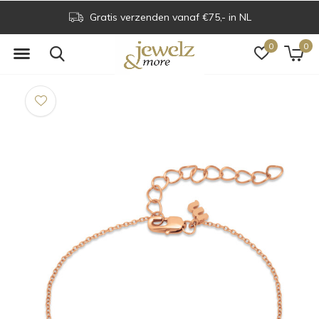
Gratis verzenden vanaf €75,- in NL
0
0