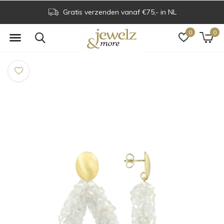
Gratis verzenden vanaf €75,- in NL
0
0