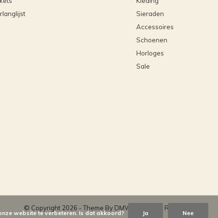
ckets
Kleding
rlanglijst
Sieraden
Accessoires
Schoenen
Horloges
Sale
© Copyright
2026
- Theme By
DMWS
x
Plus+
-
RSS-feed
onze website te verbeteren. Is dat akkoord?
Ja
Nee