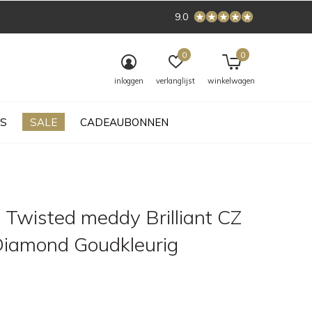
9.0
0
0
inloggen
verlanglijst
winkelwagen
S
SALE
CADEAUBONNEN
 Twisted meddy Brilliant CZ
Diamond Goudkleurig