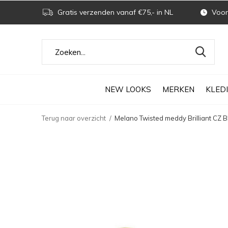
Gratis verzenden vanaf €75,- in NL
Voor 
NEW LOOKS
MERKEN
KLED
Terug naar overzicht
Melano Twisted meddy Brilliant CZ 