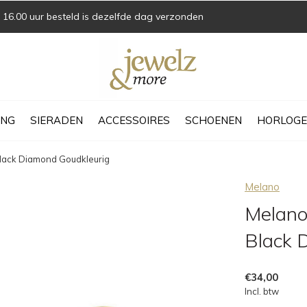
16.00 uur besteld is dezelfde dag verzonden
ING
SIERADEN
ACCESSOIRES
SCHOENEN
HORLOGE
Black Diamond Goudkleurig
Melano
Melano
Black 
€34,00
Incl. btw