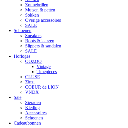
Zonnebrillen
Mutsen & petten
Sokken
Overige accessoires
SALE
Schoenen
Sneakers
Boots & laarzen
Slippers & sandalen
SALE
Horloges
OOZOO
Vintage
Timepieces
CLUSE
Zinzi
COEUR de LION
VNDX
Sale
Sieraden
Kleding
Accessoires
Schoenen
Cadeaubonnen