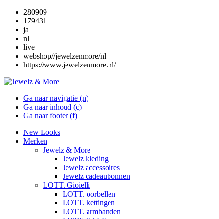
280909
179431
ja
nl
live
webshop//jewelzenmore/nl
https://www.jewelzenmore.nl/
Ga naar navigatie (n)
Ga naar inhoud (c)
Ga naar footer (f)
New Looks
Merken
Jewelz & More
Jewelz kleding
Jewelz accessoires
Jewelz cadeaubonnen
LOTT. Gioielli
LOTT. oorbellen
LOTT. kettingen
LOTT. armbanden