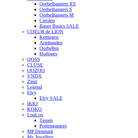
Oorbelhangers XS
Oorbelhangers S
Oorbelhangers M
Creolen
Bauer Basics SALE
COEUR de LION
Kettingen
Armbanden
Oorbellen
Horloges
QOSS
CLUSE
OOZOO
VNDX
Zinzi
Legend
Elvy
Elvy SALE
IKKI
KOKO
LouLou
Tassen
Portemonnees
MP Denmark
My Jewellery