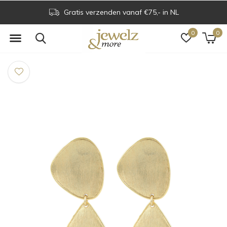
Gratis verzenden vanaf €75,- in NL
0
0