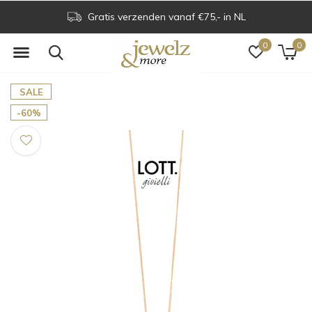
Gratis verzenden vanaf €75,- in NL
0
0
SALE
-60%