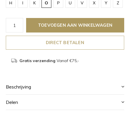
H
I
K
O
P
U
V
X
Y
Z
TOEVOEGEN AAN WINKELWAGEN
DIRECT BETALEN
Gratis verzending
Vanaf €75,-
Beschrijving
Delen